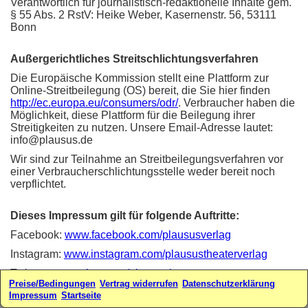
Verantwortlich für journalistisch-redaktionelle Inhalte gem.
§ 55 Abs. 2 RstV: Heike Weber, Kasernenstr. 56, 53111
Bonn
Außergerichtliches Streitschlichtungsverfahren
Die Europäische Kommission stellt eine Plattform zur
Online-Streitbeilegung (OS) bereit, die Sie hier finden
http://ec.europa.eu/consumers/odr/
. Verbraucher haben die
Möglichkeit, diese Plattform für die Beilegung ihrer
Streitigkeiten zu nutzen. Unsere Email-Adresse lautet:
info@plausus.de
Wir sind zur Teilnahme an Streitbeilegungsverfahren vor
einer Verbraucherschlichtungsstelle weder bereit noch
verpflichtet.
Dieses Impressum gilt für folgende Auftritte:
Facebook:
www.facebook.com/plaususverlag
Instagram:
www.instagram.com/plausustheaterverlag
Twitter:
www.twitter.com/plausus/
Preise/Bedingungen
Vertrag widerrufen
Datenschutzerklärung
Webseiten:
www.plausus.de
-
www.sketchfabrik.de
Impressum
Startseite