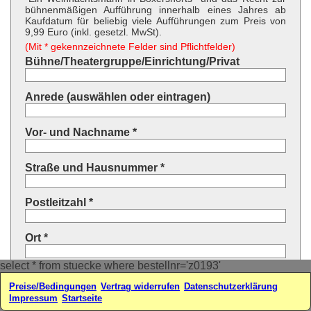
bühnenmäßigen Aufführung innerhalb eines Jahres ab
Kaufdatum für beliebig viele Aufführungen zum Preis von
9,99 Euro (inkl. gesetzl. MwSt).
(Mit * gekennzeichnete Felder sind Pflichtfelder)
Bühne/Theatergruppe/Einrichtung/Privat
Anrede (auswählen oder eintragen)
Vor- und Nachname *
Straße und Hausnummer *
Postleitzahl *
Ort *
select * from stuecke where bestellnr='z0193'
Land * (auswählen oder eintragen)
Preise/Bedingungen
Vertrag widerrufen
Datenschutzerklärung
Impressum
Startseite
Ihre E-Mail-Adresse*