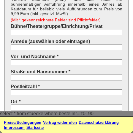
bühnenmäßigen Aufführung innerhalb eines Jahres ab
Kaufdatum für beliebig viele Aufführungen zum Preis von
9,99 Euro (inkl. gesetzl. MwSt).
(Mit * gekennzeichnete Felder sind Pflichtfelder)
Bühne/Theatergruppe/Einrichtung/Privat
Anrede (auswählen oder eintragen)
Vor- und Nachname *
Straße und Hausnummer *
Postleitzahl *
Ort *
select * from stuecke where bestellnr='z0190'
Land * (auswählen oder eintragen)
Preise/Bedingungen
Vertrag widerrufen
Datenschutzerklärung
Impressum
Startseite
Ihre E-Mail-Adresse*