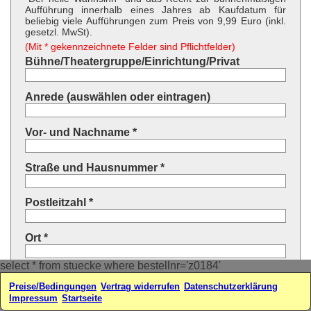
Aufführung innerhalb eines Jahres ab Kaufdatum für
beliebig viele Aufführungen zum Preis von 9,99 Euro (inkl.
gesetzl. MwSt).
(Mit * gekennzeichnete Felder sind Pflichtfelder)
Bühne/Theatergruppe/Einrichtung/Privat
Anrede (auswählen oder eintragen)
Vor- und Nachname *
Straße und Hausnummer *
Postleitzahl *
Ort *
select * from stuecke where bestellnr='z0184'
Land * (auswählen oder eintragen)
Preise/Bedingungen
Vertrag widerrufen
Datenschutzerklärung
Impressum
Startseite
Ihre E-Mail-Adresse*