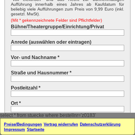
Aufführung innerhalb eines Jahres ab Kaufdatum für
beliebig viele Aufführungen zum Preis von 9,99 Euro (inkl.
gesetzl. MwSt).
(Mit * gekennzeichnete Felder sind Pflichtfelder)
Bühne/Theatergruppe/Einrichtung/Privat
Anrede (auswählen oder eintragen)
Vor- und Nachname *
Straße und Hausnummer *
Postleitzahl *
Ort *
select * from stuecke where bestellnr='z0183'
Land * (auswählen oder eintragen)
Preise/Bedingungen
Vertrag widerrufen
Datenschutzerklärung
Impressum
Startseite
Ihre E-Mail-Adresse*