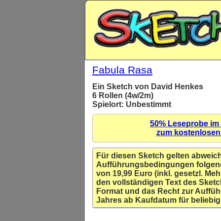
Fabula Rasa
Ein Sketch von David Henkes
6 Rollen (4w/2m)
Spielort: Unbestimmt
50% Leseprobe im
zum kostenlose
Für diesen Sketch gelten abweic
Aufführungsbedingungen folgen
von 19,99 Euro (inkl. gesetzl. Meh
den vollständigen Text des Sketc
Format und das Recht zur Auffüh
Jahres ab Kaufdatum für beliebig