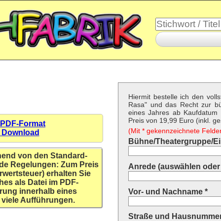
Hiermit bestelle ich den vol
Rasa" und das Recht zur b
eines Jahres ab Kaufdatum f
Preis von 19,99 Euro (inkl. ge
 PDF-Format
(Mit * gekennzeichnete Felder 
n Download
Bühne/Theatergruppe/Ein
hend von den Standard-
de Regelungen: Zum Preis
Anrede (auswählen oder 
rwertsteuer) erhalten Sie
hes als Datei im PDF-
rung innerhalb eines
Vor- und Nachname *
 viele Aufführungen.
Straße und Hausnummer