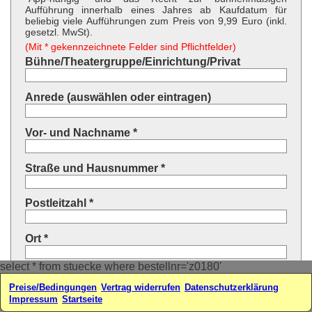
Aufführung innerhalb eines Jahres ab Kaufdatum für
beliebig viele Aufführungen zum Preis von 9,99 Euro (inkl.
gesetzl. MwSt).
(Mit * gekennzeichnete Felder sind Pflichtfelder)
Bühne/Theatergruppe/Einrichtung/Privat
Anrede (auswählen oder eintragen)
Vor- und Nachname *
Straße und Hausnummer *
Postleitzahl *
Ort *
select * from stuecke where bestellnr='z0180'
Land * (auswählen oder eintragen)
Preise/Bedingungen
Vertrag widerrufen
Datenschutzerklärung
Impressum
Startseite
Ihre E-Mail-Adresse*