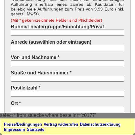
Aufführung innerhalb eines Jahres ab Kaufdatum für
beliebig viele Aufführungen zum Preis von 9,99 Euro (inkl.
gesetzl. MwSt).
(Mit * gekennzeichnete Felder sind Pflichtfelder)
Bühne/Theatergruppe/Einrichtung/Privat
Anrede (auswählen oder eintragen)
Vor- und Nachname *
Straße und Hausnummer *
Postleitzahl *
Ort *
select * from stuecke where bestellnr='z0177'
Land * (auswählen oder eintragen)
Preise/Bedingungen
Vertrag widerrufen
Datenschutzerklärung
Impressum
Startseite
Ihre E-Mail-Adresse*