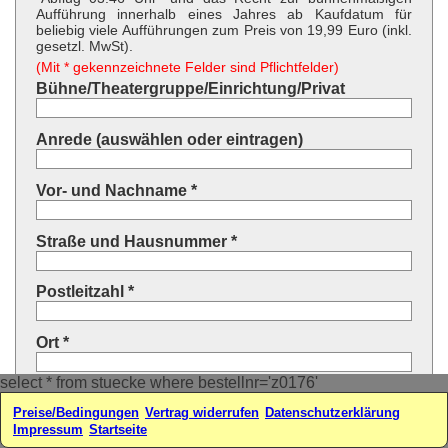
Aufführung innerhalb eines Jahres ab Kaufdatum für
beliebig viele Aufführungen zum Preis von 19,99 Euro (inkl.
gesetzl. MwSt).
(Mit * gekennzeichnete Felder sind Pflichtfelder)
Bühne/Theatergruppe/Einrichtung/Privat
Anrede (auswählen oder eintragen)
Vor- und Nachname *
Straße und Hausnummer *
Postleitzahl *
Ort *
select * from stuecke where bestellnr='z0176'
Land * (auswählen oder eintragen)
Preise/Bedingungen
Vertrag widerrufen
Datenschutzerklärung
Impressum
Startseite
Ihre E-Mail-Adresse*