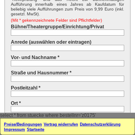
Aufführung innerhalb eines Jahres ab Kaufdatum für
beliebig viele Aufführungen zum Preis von 9,99 Euro (inkl.
gesetzl. MwSt).
(Mit * gekennzeichnete Felder sind Pflichtfelder)
Bühne/Theatergruppe/Einrichtung/Privat
Anrede (auswählen oder eintragen)
Vor- und Nachname *
Straße und Hausnummer *
Postleitzahl *
Ort *
select * from stuecke where bestellnr='z0175'
Land * (auswählen oder eintragen)
Preise/Bedingungen
Vertrag widerrufen
Datenschutzerklärung
Impressum
Startseite
Ihre E-Mail-Adresse*