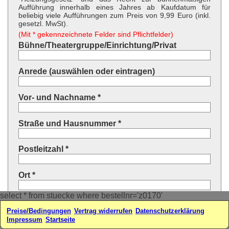
Aufführung innerhalb eines Jahres ab Kaufdatum für
beliebig viele Aufführungen zum Preis von 9,99 Euro (inkl.
gesetzl. MwSt).
(Mit * gekennzeichnete Felder sind Pflichtfelder)
Bühne/Theatergruppe/Einrichtung/Privat
Anrede (auswählen oder eintragen)
Vor- und Nachname *
Straße und Hausnummer *
Postleitzahl *
Ort *
select * from stuecke where bestellnr='z0170'
Land * (auswählen oder eintragen)
Preise/Bedingungen
Vertrag widerrufen
Datenschutzerklärung
Impressum
Startseite
Ihre E-Mail-Adresse*