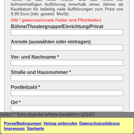
bühnenmäßigen Aufführung innerhalb eines Jahres ab
Kaufdatum für beliebig viele Aufführungen zum Preis von
9,99 Euro (inkl. gesetzl. MwSt).
(Mit * gekennzeichnete Felder sind Pflichtfelder)
Bühne/Theatergruppe/Einrichtung/Privat
Anrede (auswählen oder eintragen)
Vor- und Nachname *
Straße und Hausnummer *
Postleitzahl *
Ort *
select * from stuecke where bestellnr='z0165'
Land * (auswählen oder eintragen)
Preise/Bedingungen
Vertrag widerrufen
Datenschutzerklärung
Impressum
Startseite
Ihre E-Mail-Adresse*