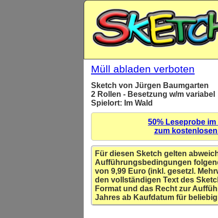
Müll abladen verboten
Sketch von Jürgen Baumgarten
2 Rollen - Besetzung w/m variabel
Spielort: Im Wald
50% Leseprobe im
zum kostenlose
Für diesen Sketch gelten abweic
Aufführungsbedingungen folgen
von 9,99 Euro (inkl. gesetzl. Mehr
den vollständigen Text des Sketc
Format und das Recht zur Auffüh
Jahres ab Kaufdatum für beliebig