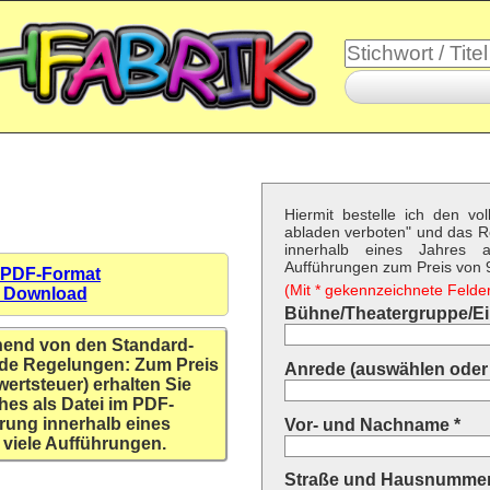
Hiermit bestelle ich den vo
abladen verboten" und das 
innerhalb eines Jahres a
Aufführungen zum Preis von 9,
 PDF-Format
(Mit * gekennzeichnete Felder 
n Download
Bühne/Theatergruppe/Ein
hend von den Standard-
de Regelungen: Zum Preis
Anrede (auswählen oder 
wertsteuer) erhalten Sie
hes als Datei im PDF-
rung innerhalb eines
Vor- und Nachname *
 viele Aufführungen.
Straße und Hausnummer