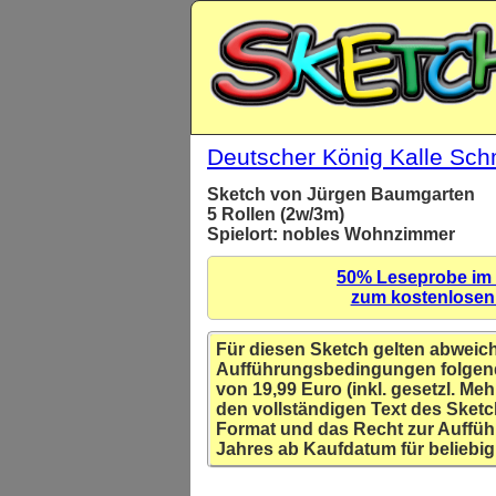
Deutscher König Kalle Sch
Sketch von Jürgen Baumgarten
5 Rollen (2w/3m)
Spielort: nobles Wohnzimmer
50% Leseprobe im
zum kostenlose
Für diesen Sketch gelten abweic
Aufführungsbedingungen folgen
von 19,99 Euro (inkl. gesetzl. Meh
den vollständigen Text des Sketc
Format und das Recht zur Auffüh
Jahres ab Kaufdatum für beliebig