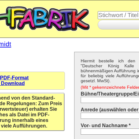
midt
Hiermit bestelle ich den 
"Deutscher König Kall
bühnenmäßigen Aufführung i
für beliebig viele Aufführun
 PDF-Format
gesetzl. MwSt).
n Download
(Mit * gekennzeichnete Felder 
Bühne/Theatergruppe/Ein
hend von den Standard-
de Regelungen: Zum Preis
rwertsteuer) erhalten Sie
Anrede (auswählen oder 
hes als Datei im PDF-
rung innerhalb eines
Vor- und Nachname *
 viele Aufführungen.