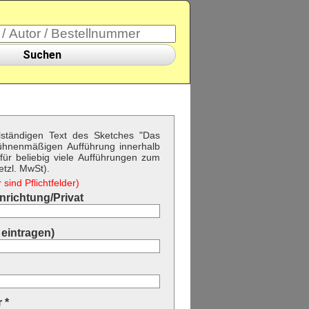
Suchen
llständigen Text des Sketches "Das
bühnenmäßigen Aufführung innerhalb
ür beliebig viele Aufführungen zum
etzl. MwSt).
sind Pflichtfelder)
richtung/Privat
eintragen)
 *