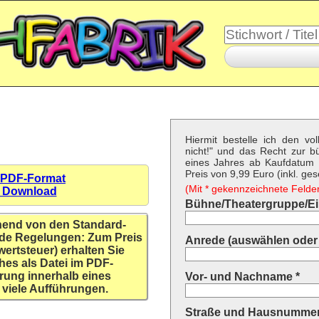
Hiermit bestelle ich den vo
nicht!" und das Recht zur 
eines Jahres ab Kaufdatum f
Preis von 9,99 Euro (inkl. ges
 PDF-Format
(Mit * gekennzeichnete Felder 
n Download
Bühne/Theatergruppe/Ein
hend von den Standard-
de Regelungen: Zum Preis
Anrede (auswählen oder 
wertsteuer) erhalten Sie
hes als Datei im PDF-
rung innerhalb eines
Vor- und Nachname *
 viele Aufführungen.
Straße und Hausnummer