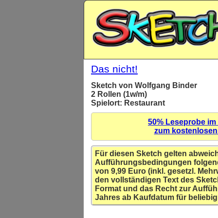
Das nicht!
Sketch von Wolfgang Binder
2 Rollen (1w/m)
Spielort: Restaurant
50% Leseprobe im
zum kostenlose
Für diesen Sketch gelten abweic
Aufführungsbedingungen folgen
von 9,99 Euro (inkl. gesetzl. Mehr
den vollständigen Text des Sketc
Format und das Recht zur Auffüh
Jahres ab Kaufdatum für beliebig