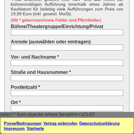
bühnenmäßigen Aufführung innerhalb eines Jahres ab
Kaufdatum für beliebig viele Aufführungen zum Preis von
19,99 Euro (inkl. gesetzl. MwSt).
(Mit * gekennzeichnete Felder sind Pflichtfelder)
Bühne/Theatergruppe/Einrichtung/Privat
Anrede (auswählen oder eintragen)
Vor- und Nachname *
Straße und Hausnummer *
Postleitzahl *
Ort *
select * from stuecke where bestellnr='z0143'
Land * (auswählen oder eintragen)
Preise/Bedingungen
Vertrag widerrufen
Datenschutzerklärung
Impressum
Startseite
Ihre E-Mail-Adresse*