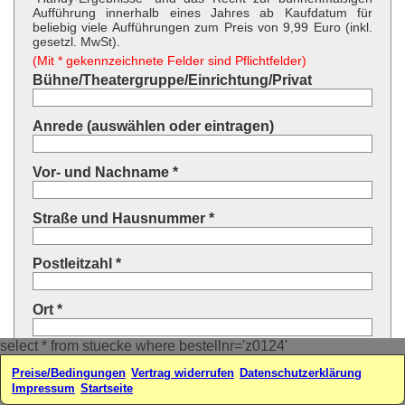
Aufführung innerhalb eines Jahres ab Kaufdatum für
beliebig viele Aufführungen zum Preis von 9,99 Euro (inkl.
gesetzl. MwSt).
(Mit * gekennzeichnete Felder sind Pflichtfelder)
Bühne/Theatergruppe/Einrichtung/Privat
Anrede (auswählen oder eintragen)
Vor- und Nachname *
Straße und Hausnummer *
Postleitzahl *
Ort *
select * from stuecke where bestellnr='z0124'
Land * (auswählen oder eintragen)
Preise/Bedingungen
Vertrag widerrufen
Datenschutzerklärung
Impressum
Startseite
Ihre E-Mail-Adresse*