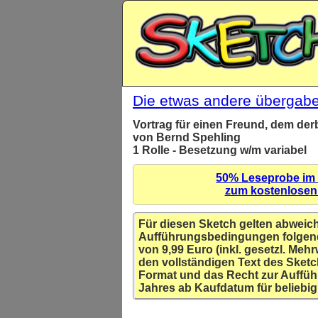
Die etwas andere übergabe
Vortrag für einen Freund, dem der
von Bernd Spehling
1 Rolle - Besetzung w/m variabel
50% Leseprobe im
zum kostenlose
Für diesen Sketch gelten abweic
Aufführungsbedingungen folgen
von 9,99 Euro (inkl. gesetzl. Mehr
den vollständigen Text des Sketc
Format und das Recht zur Auffüh
Jahres ab Kaufdatum für beliebig