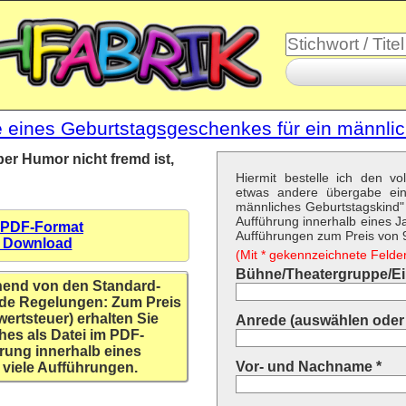
 eines Geburtstagsgeschenkes für ein männli
ber Humor nicht fremd ist,
Hiermit bestelle ich den vo
etwas andere übergabe ein
männliches Geburtstagskind
Aufführung innerhalb eines Ja
 PDF-Format
Aufführungen zum Preis von 9,
n Download
(Mit * gekennzeichnete Felder 
Bühne/Theatergruppe/Ein
hend von den Standard-
de Regelungen: Zum Preis
wertsteuer) erhalten Sie
Anrede (auswählen oder 
hes als Datei im PDF-
rung innerhalb eines
Vor- und Nachname *
 viele Aufführungen.