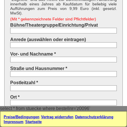
innerhalb eines Jahres ab Kaufdatum für beliebig viele
Aufführungen zum Preis von 9,99 Euro (inkl. gesetzl.
MwSt).
(Mit * gekennzeichnete Felder sind Pflichtfelder)
Bühne/Theatergruppe/Einrichtung/Privat
Anrede (auswählen oder eintragen)
Vor- und Nachname *
Straße und Hausnummer *
Postleitzahl *
Ort *
select * from stuecke where bestellnr='z0096'
Land * (auswählen oder eintragen)
Preise/Bedingungen
Vertrag widerrufen
Datenschutzerklärung
Impressum
Startseite
Ihre E-Mail-Adresse*