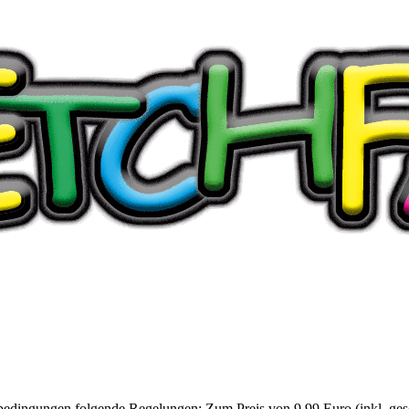
dingungen folgende Regelungen: Zum Preis von 9,99 Euro (inkl. gesetz