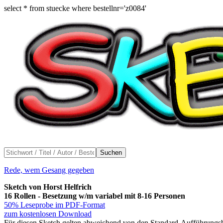
select * from stuecke where bestellnr='z0084'
Suchen
Rede, wem Gesang gegeben
Sketch von Horst Helfrich
16 Rollen - Besetzung w/m variabel mit 8-16 Personen
50% Leseprobe im PDF-Format
zum kostenlosen Download
Für diesen Sketch gelten abweichend von den Standard-Aufführungsbe