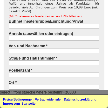
Aufführung innerhalb eines Jahres ab Kaufdatum für
beliebig viele Aufführungen zum Preis von 19,99 Euro (inkl.
gesetzl. MwSt).
(Mit * gekennzeichnete Felder sind Pflichtfelder)
Bühne/Theatergruppe/Einrichtung/Privat
Anrede (auswählen oder eintragen)
Vor- und Nachname *
Straße und Hausnummer *
Postleitzahl *
Ort *
select * from stuecke where bestellnr='z0083'
Land * (auswählen oder eintragen)
Preise/Bedingungen
Vertrag widerrufen
Datenschutzerklärung
Impressum
Startseite
Ihre E-Mail-Adresse*