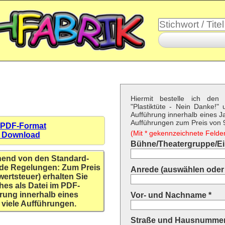
Hiermit bestelle ich den 
"Plastiktüte - Nein Danke!
Aufführung innerhalb eines Ja
Aufführungen zum Preis von 9,
 PDF-Format
(Mit * gekennzeichnete Felder 
n Download
Bühne/Theatergruppe/Ein
hend von den Standard-
de Regelungen: Zum Preis
Anrede (auswählen oder 
wertsteuer) erhalten Sie
hes als Datei im PDF-
rung innerhalb eines
Vor- und Nachname *
 viele Aufführungen.
Straße und Hausnummer