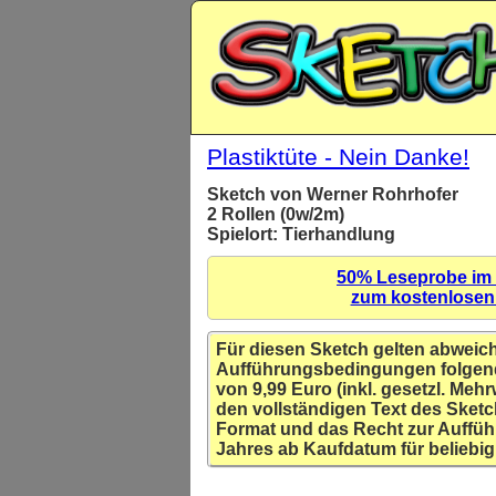
Plastiktüte - Nein Danke!
Sketch von Werner Rohrhofer
2 Rollen (0w/2m)
Spielort: Tierhandlung
50% Leseprobe im
zum kostenlose
Für diesen Sketch gelten abweic
Aufführungsbedingungen folgen
von 9,99 Euro (inkl. gesetzl. Mehr
den vollständigen Text des Sketc
Format und das Recht zur Auffüh
Jahres ab Kaufdatum für beliebig