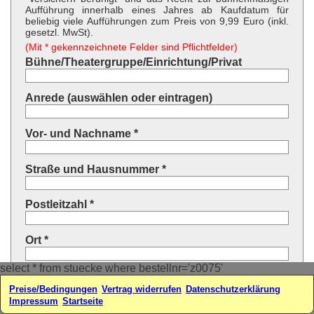
Aufführung innerhalb eines Jahres ab Kaufdatum für
beliebig viele Aufführungen zum Preis von 9,99 Euro (inkl.
gesetzl. MwSt).
(Mit * gekennzeichnete Felder sind Pflichtfelder)
Bühne/Theatergruppe/Einrichtung/Privat
Anrede (auswählen oder eintragen)
Vor- und Nachname *
Straße und Hausnummer *
Postleitzahl *
Ort *
select * from stuecke where bestellnr='z0075'
Land * (auswählen oder eintragen)
Preise/Bedingungen
Vertrag widerrufen
Datenschutzerklärung
Impressum
Startseite
Ihre E-Mail-Adresse*