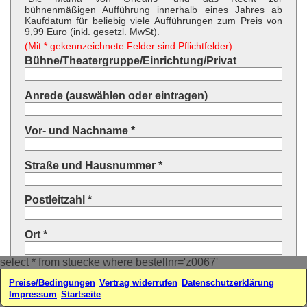
bühnenmäßigen Aufführung innerhalb eines Jahres ab
Kaufdatum für beliebig viele Aufführungen zum Preis von
9,99 Euro (inkl. gesetzl. MwSt).
(Mit * gekennzeichnete Felder sind Pflichtfelder)
Bühne/Theatergruppe/Einrichtung/Privat
Anrede (auswählen oder eintragen)
Vor- und Nachname *
Straße und Hausnummer *
Postleitzahl *
Ort *
select * from stuecke where bestellnr='z0067'
Land * (auswählen oder eintragen)
Preise/Bedingungen
Vertrag widerrufen
Datenschutzerklärung
Impressum
Startseite
Ihre E-Mail-Adresse*