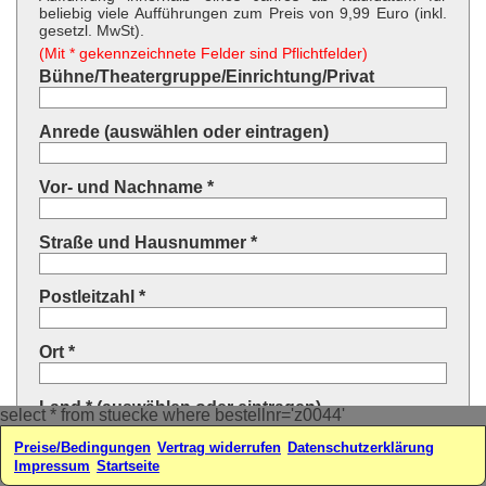
beliebig viele Aufführungen zum Preis von 9,99 Euro (inkl.
gesetzl. MwSt).
(Mit * gekennzeichnete Felder sind Pflichtfelder)
Bühne/Theatergruppe/Einrichtung/Privat
Anrede (auswählen oder eintragen)
Vor- und Nachname *
Straße und Hausnummer *
Postleitzahl *
Ort *
Land * (auswählen oder eintragen)
select * from stuecke where bestellnr='z0044'
Preise/Bedingungen
Vertrag widerrufen
Datenschutzerklärung
Ihre E-Mail-Adresse*
Impressum
Startseite