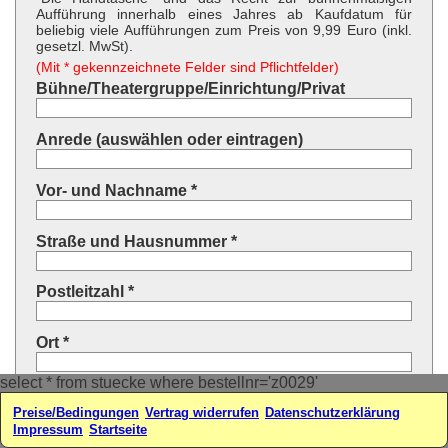
Aufführung innerhalb eines Jahres ab Kaufdatum für
beliebig viele Aufführungen zum Preis von 9,99 Euro (inkl.
gesetzl. MwSt).
(Mit * gekennzeichnete Felder sind Pflichtfelder)
Bühne/Theatergruppe/Einrichtung/Privat
Anrede (auswählen oder eintragen)
Vor- und Nachname *
Straße und Hausnummer *
Postleitzahl *
Ort *
select * from stuecke where bestellnr='z0029'
Land * (auswählen oder eintragen)
Preise/Bedingungen
Vertrag widerrufen
Datenschutzerklärung
Impressum
Startseite
Ihre E-Mail-Adresse*