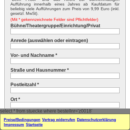
Aufführung innerhalb eines Jahres ab Kaufdatum für
beliebig viele Aufführungen zum Preis von 9,99 Euro (inkl.
gesetzl. MwSt).
(Mit * gekennzeichnete Felder sind Pflichtfelder)
Bühne/Theatergruppe/Einrichtung/Privat
Anrede (auswählen oder eintragen)
Vor- und Nachname *
Straße und Hausnummer *
Postleitzahl *
Ort *
select * from stuecke where bestellnr='z0018'
Land * (auswählen oder eintragen)
Preise/Bedingungen
Vertrag widerrufen
Datenschutzerklärung
Impressum
Startseite
Ihre E-Mail-Adresse*