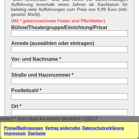
Aufführung innerhalb eines Jahres ab Kaufdatum für
beliebig viele Aufführungen zum Preis von 9,99 Euro (inkl.
gesetzl. MwSt).
(Mit * gekennzeichnete Felder sind Pflichtfelder)
Bühne/Theatergruppe/Einrichtung/Privat
Anrede (auswählen oder eintragen)
Vor- und Nachname *
Straße und Hausnummer *
Postleitzahl *
Ort *
select * from stuecke where bestellnr='z0017'
Land * (auswählen oder eintragen)
Preise/Bedingungen
Vertrag widerrufen
Datenschutzerklärung
Impressum
Startseite
Ihre E-Mail-Adresse*