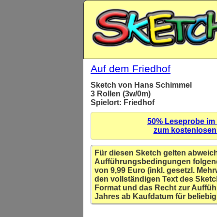
Auf dem Friedhof
Sketch von Hans Schimmel
3 Rollen (3w/0m)
Spielort: Friedhof
50% Leseprobe im
zum kostenlose
Für diesen Sketch gelten abweic
Aufführungsbedingungen folgen
von 9,99 Euro (inkl. gesetzl. Mehr
den vollständigen Text des Sketc
Format und das Recht zur Auffüh
Jahres ab Kaufdatum für beliebig