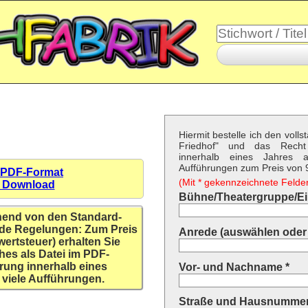
Hiermit bestelle ich den voll
Friedhof" und das Recht
innerhalb eines Jahres a
Aufführungen zum Preis von 9,
 PDF-Format
(Mit * gekennzeichnete Felder 
n Download
Bühne/Theatergruppe/Ein
hend von den Standard-
de Regelungen: Zum Preis
Anrede (auswählen oder 
wertsteuer) erhalten Sie
hes als Datei im PDF-
rung innerhalb eines
Vor- und Nachname *
 viele Aufführungen.
Straße und Hausnummer