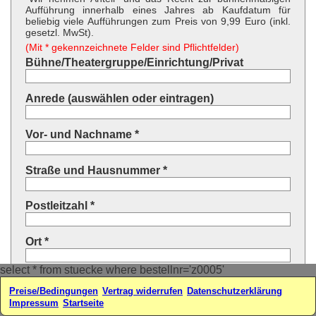
Aufführung innerhalb eines Jahres ab Kaufdatum für
beliebig viele Aufführungen zum Preis von 9,99 Euro (inkl.
gesetzl. MwSt).
(Mit * gekennzeichnete Felder sind Pflichtfelder)
Bühne/Theatergruppe/Einrichtung/Privat
Anrede (auswählen oder eintragen)
Vor- und Nachname *
Straße und Hausnummer *
Postleitzahl *
Ort *
select * from stuecke where bestellnr='z0005'
Land * (auswählen oder eintragen)
Preise/Bedingungen
Vertrag widerrufen
Datenschutzerklärung
Impressum
Startseite
Ihre E-Mail-Adresse*