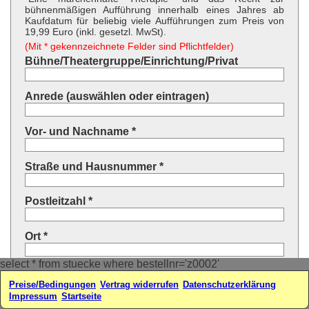
bühnenmäßigen Aufführung innerhalb eines Jahres ab
Kaufdatum für beliebig viele Aufführungen zum Preis von
19,99 Euro (inkl. gesetzl. MwSt).
(Mit * gekennzeichnete Felder sind Pflichtfelder)
Bühne/Theatergruppe/Einrichtung/Privat
Anrede (auswählen oder eintragen)
Vor- und Nachname *
Straße und Hausnummer *
Postleitzahl *
Ort *
select * from stuecke where bestellnr='z0002'
Land * (auswählen oder eintragen)
Preise/Bedingungen
Vertrag widerrufen
Datenschutzerklärung
Impressum
Startseite
Ihre E-Mail-Adresse*