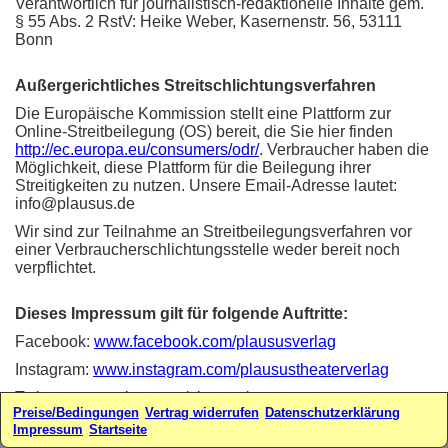
Verantwortlich für journalistisch-redaktionelle Inhalte gem.
§ 55 Abs. 2 RstV: Heike Weber, Kasernenstr. 56, 53111
Bonn
Außergerichtliches Streitschlichtungsverfahren
Die Europäische Kommission stellt eine Plattform zur
Online-Streitbeilegung (OS) bereit, die Sie hier finden
http://ec.europa.eu/consumers/odr/
. Verbraucher haben die
Möglichkeit, diese Plattform für die Beilegung ihrer
Streitigkeiten zu nutzen. Unsere Email-Adresse lautet:
info@plausus.de
Wir sind zur Teilnahme an Streitbeilegungsverfahren vor
einer Verbraucherschlichtungsstelle weder bereit noch
verpflichtet.
Dieses Impressum gilt für folgende Auftritte:
Facebook:
www.facebook.com/plaususverlag
Instagram:
www.instagram.com/plausustheaterverlag
Twitter:
www.twitter.com/plausus/
Preise/Bedingungen
Vertrag widerrufen
Datenschutzerklärung
Webseiten:
www.plausus.de
-
www.sketchfabrik.de
Impressum
Startseite