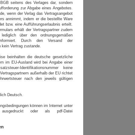
BGB seitens des Verlages dar, sondern
Aufforderung zur Abgabe eines Angebotes.
de, wenn der Verlag das Vertragsangebot
ers annimmt, indem er die bestellte Ware
et bzw. eine Aufführungserlaubnis erteilt.
mulars erhält der Vertragspartner zudem
e lediglich über den ordnungsgemäßen
nformiert. Durch den Versand der
 kein Vertrag zustande.
e beinhalten die deutsche gesetzliche
ern im EU-Ausland wird bei Angabe einer
satzsteuer-Identifikationsnummer keine
 Vertragspartnern außerhalb der EU richtet
rwertsteuer nach den jeweils gültigen
lich Deutsch.
ngsbedingungen können im Internet unter
ausgedruckt oder als pdf-Datei
en