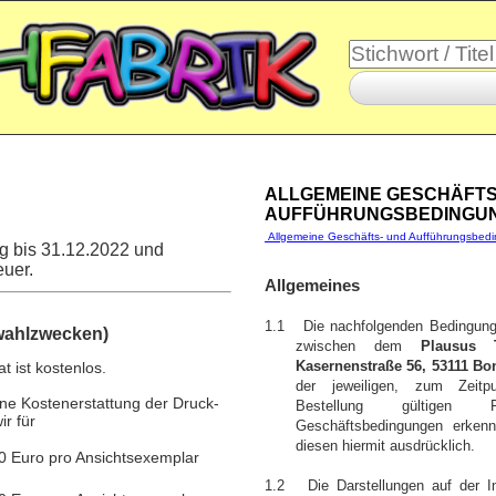
ALLGEMEINE GESCHÄFTS
AUFFÜHRUNGSBEDINGU
Allgemeine Geschäfts- und Aufführungsbedi
g bis 31.12.2022 und
euer.
Allgemeines
1.1 Die nachfolgenden Bedingunge
swahlzwecken)
zwischen dem
Plausus
 ist kostenlos.
Kasernenstraße 56, 53111 Bo
der jeweiligen, zum Zeitp
ne Kostenerstattung der Druck-
Bestellung gültigen 
r für
Geschäftsbedingungen erkenn
diesen hiermit ausdrücklich.
0 Euro pro Ansichtsexemplar
1.2 Die Darstellungen auf der Int