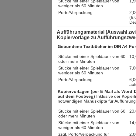
Stücke mit einer Spieldauer von
1,5
weniger als 60 Minuten
Porto/Verpackung
2,0
(6,
Deu
Aufführungsmaterial (Auswahl zw
Kopiervorlage zu Aufführungszwe
Gebundene Textbücher im DIN A4-Fo
Stücke mit einer Spieldauer von 60
10,
oder mehr Minuten
Stücke mit einer Spieldauer von
7,0
weniger als 60 Minuten
Porto/Verpackung
6,0
auß
Kopiervorlagen (per E-Mail als Word
auf dem Postweg)
Inklusive der Kopierl
notwendigen Manuskripte für Aufführung
Stücke mit einer Spieldauer von 60
20,
oder mehr Minuten
Stücke mit einer Spieldauer von
14,
weniger als 60 Minuten
zzgl. Porto/Verpackung für
2,0